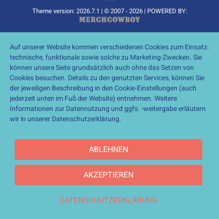
Theme version: 2026.7.1 | © 2007 - 2026 | POWERED BY:
Auf unserer Website kommen verschiedenen Cookies zum Einsatz:
technische, funktionale sowie solche zu Marketing-Zwecken. Sie
können unsere Seite grundsätzlich auch ohne das Setzen von
Cookies besuchen. Details zu den genutzten Services, können Sie
der jeweiligen Beschreibung in den Cookie-Einstellungen (auch
jederzeit unten im Fuß der Website) entnehmen. Weitere
Informationen zur Datennutzung und ggfs. -weitergabe erläutern
wir in unserer Datenschutzerklärung.
ABLEHNEN
AKZEPTIEREN
DATENSCHUTZERKLÄRUNG